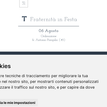
31
Fraternità in Festa
06 Agosto
Ordinazione
fr. Antonio Pompilio (‘83)
LINK
CONTATTI
RICERCA
kies
tre tecniche di tracciamento per migliorare la tua
 nel nostro sito, per mostrarti contenuti personalizzati
izzare il traffico sul nostro sito, e per capire da dove
a le mie impostazioni