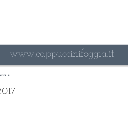
www.cappuccinifoggia.it
nciale
2017