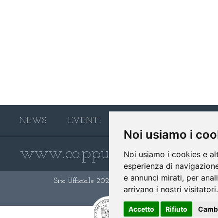
NEWS
EVENTI
PHOTO GALLERY
Noi usiamo i coo
www.cappuccinifoggia.it
Noi usiamo i cookies e al
esperienza di navigazione
e annunci mirati, per anal
Sito Ufficiale 2026 -
Privacy Policy
arrivano i nostri visitatori.
Accetto
Rifiuto
Cambi