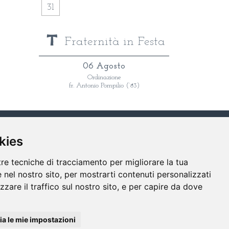
31
Fraternità in Festa
06 Agosto
Ordinazione
fr. Antonio Pompilio (‘83)
LINK
CONTATTI
RICERCA
kies
tre tecniche di tracciamento per migliorare la tua
 nel nostro sito, per mostrarti contenuti personalizzati
izzare il traffico sul nostro sito, e per capire da dove
a le mie impostazioni