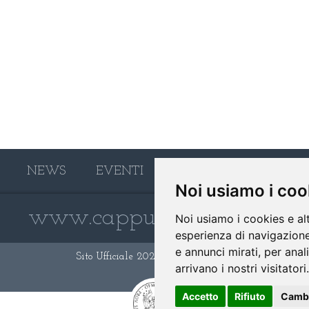
NEWS
EVENTI
PHOTO GALLERY
Noi usiamo i coo
www.cappuccinifoggia.it
Noi usiamo i cookies e al
esperienza di navigazione
e annunci mirati, per anal
Sito Ufficiale 2026 -
Privacy Policy
arrivano i nostri visitatori.
Accetto
Rifiuto
Cambi