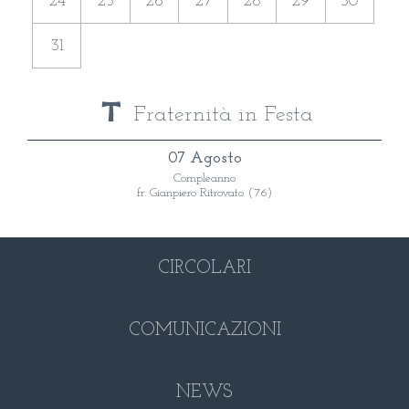
24
25
26
27
28
29
30
31
Fraternità in Festa
07 Agosto
Compleanno
fr. Gianpiero Ritrovato (‘76)
CIRCOLARI
COMUNICAZIONI
NEWS