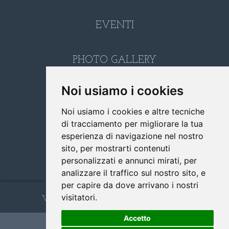
EVENTI
PHOTO GALLERY
Noi usiamo i cookies
LINK
Noi usiamo i cookies e altre tecniche
di tracciamento per migliorare la tua
CONTATTI
esperienza di navigazione nel nostro
sito, per mostrarti contenuti
personalizzati e annunci mirati, per
RICERCA
analizzare il traffico sul nostro sito, e
per capire da dove arrivano i nostri
www.cappuccinifoggia.it
visitatori.
Accetto
Sito Ufficiale 2026 -
Privacy Policy