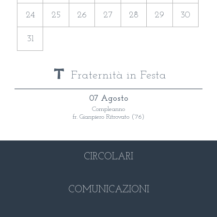
24
25
26
27
28
29
30
31
Fraternità in Festa
07 Agosto
Compleanno
fr. Gianpiero Ritrovato (‘76)
CIRCOLARI
COMUNICAZIONI