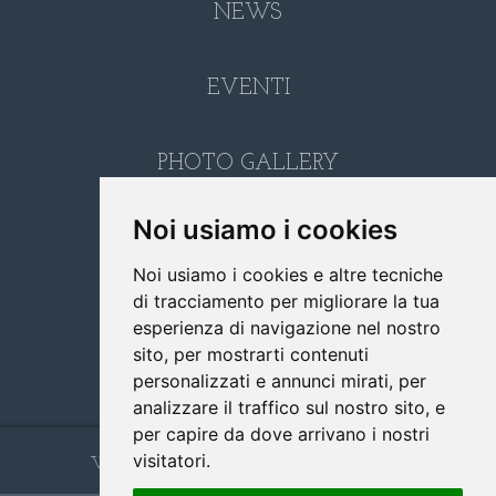
NEWS
EVENTI
PHOTO GALLERY
Noi usiamo i cookies
LINK
Noi usiamo i cookies e altre tecniche
di tracciamento per migliorare la tua
CONTATTI
esperienza di navigazione nel nostro
sito, per mostrarti contenuti
personalizzati e annunci mirati, per
RICERCA
analizzare il traffico sul nostro sito, e
per capire da dove arrivano i nostri
www.cappuccinifoggia.it
visitatori.