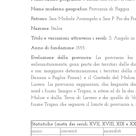
Nome moderno geografico:
Provincia di Foggia
Patrono:
San Michele Arcangelo e San P. Pio da Pie
Nazione:
Italia
Titolo e variazioni attraverso i secoli:
S. Angelo in 
Anno di fondazione:
1555
Evoluzione della provincia:
La provincia ha c
ecclesiasticamente, gran parte dei territori delle 
e con maggiore determinazione, i territori della
Daunia o Puglia Piana) e il Contado del Molise, 
Lucera. La provincia cappuccina, che, bagnata da
nord i fiumi Sangro e Trigno, si estese al di là dei
Molise e dalla Terra di Lavoro e da quello di Va
fiume Trigno, che segnava il limite di provincia o, 
Statistiche (metà dei secoli XVII, XVIII, XIX e X
anno
conventi
sacerdoti