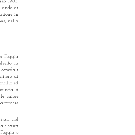
rzo 1903,
si andò di
ssione in
ne, nella
in Foggia
ferito la
 ospedali
mitero di
oncilio ed
ovincia si
le chiese
arrocchie
itari nel
a i venti
i Foggia e