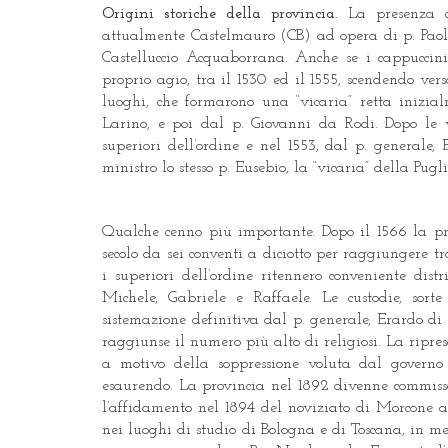
Origini storiche della provincia.
La presenza c
attualmente Castelmauro (CB) ad opera di p. Paol
Castelluccio Acquaborrana. Anche se i cappuccini
proprio agio, tra il 1530 ed il 1555, scendendo ver
luoghi, che formarono una “vicaria” retta inizia
Larino, e poi dal p. Giovanni da Rodi. Dopo le v
superiori dell’ordine e nel 1553, dal p. generale,
ministro lo stesso p. Eusebio, la “vicaria” della Pug
Qualche cenno più importante. Dopo il 1566 la pr
secolo da sei conventi a diciotto per raggiungere t
i superiori dell’ordine ritennero conveniente dist
Michele, Gabriele e Raffaele. Le custodie, sort
sistemazione definitiva dal p. generale, Erardo d
raggiunse il numero più alto di religiosi. La ripr
a motivo della soppressione voluta dal gover
esaurendo. La provincia nel 1892 divenne commissa
l’affidamento nel 1894 del noviziato di Morcone a
nei luoghi di studio di Bologna e di Toscana, in me