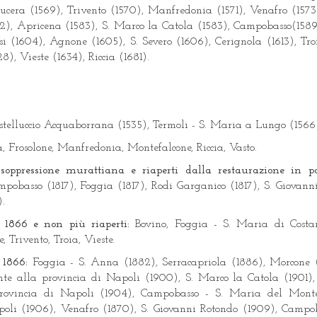
cera (1569), Trivento (1570), Manfredonia (1571), Venafro (1573)
582), Apricena (1583), S. Marco la Catola (1583), Campobasso(158
i (1604), Agnone (1605), S. Severo (1606), Cerignola (1613), Troi
), Vieste (1634), Riccia (1681).
stelluccio Acquaborrana (1535), Termoli - S. Maria a Lungo (1566
, Frosolone, Manfredonia, Montefalcone, Riccia, Vasto.
ppressione murattiana e riaperti dalla restaurazione in poi
mpobasso (1817), Foggia (1817), Rodi Garganico (1817), S. Giovann
).
l 1866 e non più riaperti:
Bovino, Foggia - S. Maria di Costan
 Trivento, Troia, Vieste.
l 1866:
Foggia - S. Anna (1882), Serracapriola (1886), Morcone (
nte alla provincia di Napoli (1900), S. Marco la Catola (1901),
provincia di Napoli (1904), Campobasso - S. Maria del Monte
oli (1906), Venafro (1870), S. Giovanni Rotondo (1909), Campob