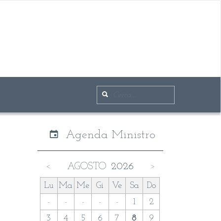
Agenda Ministro
AGOSTO
2026
<
>
Lu
Ma
Me
Gi
Ve
Sa
Do
-
-
-
-
-
1
2
3
4
5
6
7
8
9