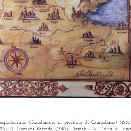
 Acquaborrana (Castelmauro in provincia di Campobasso) (1530
1538), S. Giovanni Rotondo (1540), Termoli - S. Maria a Lung