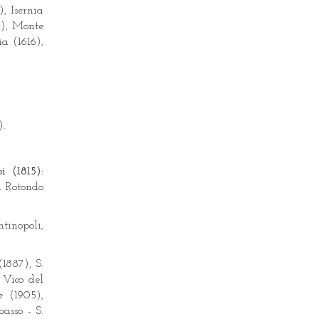
, Isernia
9), Monte
a (1616),
).
 (1815):
i Rotondo
tinopoli,
1887), S.
 Vico del
 (1905),
asso - S.