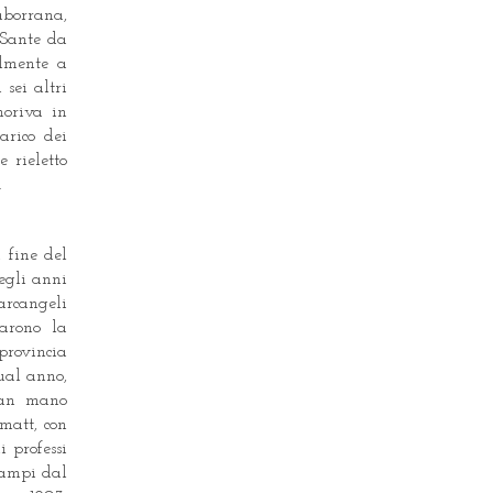
aborrana,
 Sante da
almente a
 sei altri
moriva in
arico dei
 rieletto
.
 fine del
degli anni
arcangeli
tarono la
provincia
ual anno,
man mano
matt, con
 professi
 campi dal