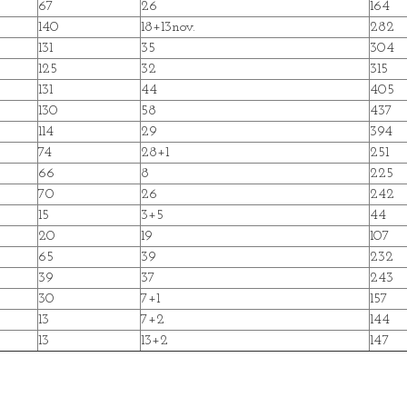
67
26
164
140
18+13nov.
282
131
35
304
125
32
315
131
44
405
130
58
437
114
29
394
74
28+1
251
66
8
225
70
26
242
15
3+5
44
20
19
107
65
39
232
39
37
243
30
7+1
157
13
7+2
144
13
13+2
147