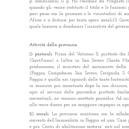
p. commissario, il p. Pio Nardone da Fragneto l
quando gli venne restituito il titolo e le funzioni
pari passo con la presenza e le vicissitudini di s
Africa e si distinse per tante opere sociali(S. Gi
quale lasciava a desiderare l’iniziativa del governo
Attività della provincia:
1) pastorali:
Prima del Vaticano II, piuttosto che
(Sant’Anna) e l’altra in San Severo (Santa Mari
predicazione, il ministero del sacramento della 
(Foggia, Campobasso, San Severo, Cerignola, S. 
Foggia e quella nei riguardi delle tante fraternità
in maniera più accentuata dopo la sua chiusura, su 
aprì al servizio delle parrocchie piuttosto faci
conventuali, ne vennero accettate parecchie. Ad in
alle varie diocesi per un maggiore impegno in apost
2) sociali:
La provincia mantiene, con la collab
convento dell’Immacolata in Foggia ed una “Casa pe
e più “Centri di abilitazione motoria” sorti nel nom