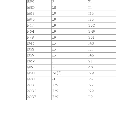
1599
17
71
1650
28
111
1685
29
138
1698
29
158
1747
29
230
1754
29
249
1779
29
251
1843
23
148
1852
23
151
1859
23
146
1889
5
21
1919
12
68
1950
18/(?)
129
1970
21
167
2001
17/21
127
2005
17/21
122
2007
17/21
119