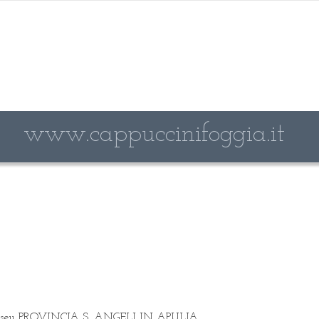
www.cappuccinifoggia.it
seu PROVINCIA S. ANGELI IN APULIA