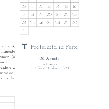
10
11
12
13
14
15
16
17
18
19
20
21
22
23
24
25
26
27
28
29
30
31
endenti,
Fraternità in Festa
civilmente
tanata (o
08 Agosto
entia” in
Ordinazione
fanto e a
fr. Raffaele Maddalena (‘76)
onteso dal
i qua del