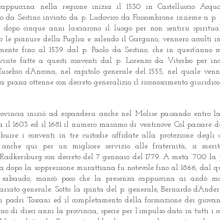
appuccina nella regione inizia il 1530 in Castelluccio Acqu
o da Sestino inviato da p. Ludovico da Fossombrone insieme a p.
 dopo cinque anni lasciarono il luogo per non sentirsi spiritu
so le pianure della Puglia e salendo il Gargano, vennero accolti in
lmente fino al 1539 dal p. Paolo da Sestino, che in quest’anno 
isite fatte a questi conventi dal p. Lorenzo da Viterbo per inc
 Eusebio d’Ancona, nel capitolo generale del 1555, nel quale venne
lia piana ottenne con decreto generalizio il riconoscimento giuridico
ovincia iniziò ad espandersi anche nel Molise passando entro la
ra il 1603 ed il 1681 il numero massimo di ventinove. Col passare 
ribuire i conventi in tre custodie affidate alla protezione degli 
e anche qui per un migliore servizio alle fraternità, si meri
i Radkersburg con decreto del 7 gennaio del 1779. A metà ‘700 la 
esa dopo la soppressione murattiana fu notevole fino al 1866, dal q
no sabaudo, mancò poco che la presenza cappuccina ai andò 
riato generale. Sotto la spinta del p. generale, Bernardo d’Ander
i padri Toscani ed il completamento della formazione dei giovani
no di dieci anni la provincia, specie per l’impulso dato in tutti i