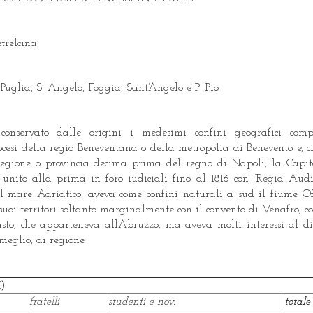
trelcina
Puglia, S. Angelo, Foggia, Sant’Angelo e P. Pio
onservato dalle origini i medesimi confini geografici compr
diocesi della regio Beneventana o della metropolia di Benevento e, 
 regione o provincia decima prima del regno di Napoli, la Capi
unito alla prima in foro iudiciali fino al 1816 con “Regia Audi
l mare Adriatico, aveva come confini naturali a sud il fiume O
 suoi territori soltanto marginalmente con il convento di Venafro, c
sto, che apparteneva all’Abruzzo, ma aveva molti interessi al d
meglio, di regione.
X)
fratelli
studenti e nov.
totale