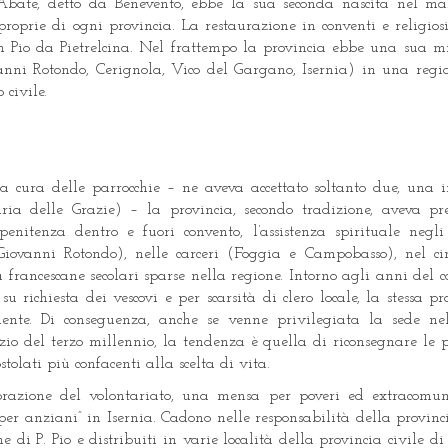
’Abate, detto da Benevento, ebbe la sua seconda nascita nel ma
 proprie di ogni provincia. La restaurazione in conventi e religio
an Pio da Pietrelcina. Nel frattempo la provincia ebbe una sua mi
ovanni Rotondo, Cerignola, Vico del Gargano, Isernia) in una regio
 civile.
 la cura delle parrocchie – ne aveva accettato soltanto due, una 
a delle Grazie) – la provincia, secondo tradizione, aveva pre
penitenza dentro e fuori convento, l’assistenza spirituale negli
Giovanni Rotondo), nelle carceri (Foggia e Campobasso), nel ci
 francescane secolari sparse nella regione. Intorno agli anni del c
richiesta dei vescovi e per scarsità di clero locale, la stessa pr
lmente. Di conseguenza, anche se venne privilegiata la sede nel
izio del terzo millennio, la tendenza è quella di riconsegnare le p
olati più confacenti alla scelta di vita.
orazione del volontariato, una mensa per poveri ed extracomun
r anziani” in Isernia. Cadono nelle responsabilità della provinci
e di P. Pio e distribuiti in varie località della provincia civile d