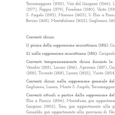
Torremaggiore (1550), Vico del Gargano (1566), Lu
(1577), Foggia (1579), Frosolone (1580), Vasto (1
S. Angelo (1593), Morcone (1603), S. Elia a Pianis
Bovino (1618), Montefalcone (1622), Guglionesi (1628
Conventi chiusi:
1) prima della soppressione murattiana (1811):
Ca
2) nella soppressione murattiana (1811):
Cerignola
Conventi temporaneamente chiusi durante la so
Venafro (1815), Larino (1816), Apricena (1817), Ca
(1818), Trivento (1818), Lucera (1822), Vieste (1824
Conventi chiusi nella soppressione generale de
Guglionesi, Lucera, Monte S. Angelo, Torremaggiore,
Conventi attuali a partire dalla soppressione de
Elia a Pianisi (1896), Montefusco, già appartene
Gargano (1902), Tora, già appartenente alla 
Gesualdo, già appartenente alla provincia di Nap