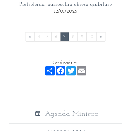
Pietrelcina: parrocchia chiesa giubilare
12/01/2025
«
4
5
6
7
8
9
10
»
Condividi su:
Share
Facebook
Twitter
Email
Agenda Ministro