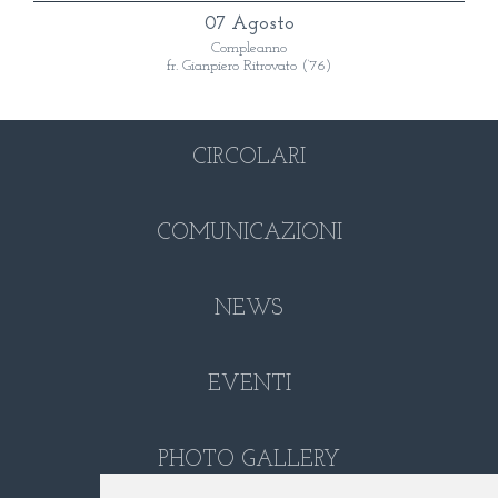
07 Agosto
Compleanno
fr. Gianpiero Ritrovato (‘76)
CIRCOLARI
COMUNICAZIONI
NEWS
EVENTI
PHOTO GALLERY