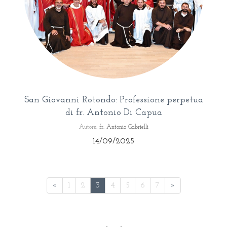
San Giovanni Rotondo: Professione perpetua
di fr. Antonio Di Capua
Autore:
fr. Antonio Gabrielli
14/09/2025
«
1
2
3
4
5
6
7
»